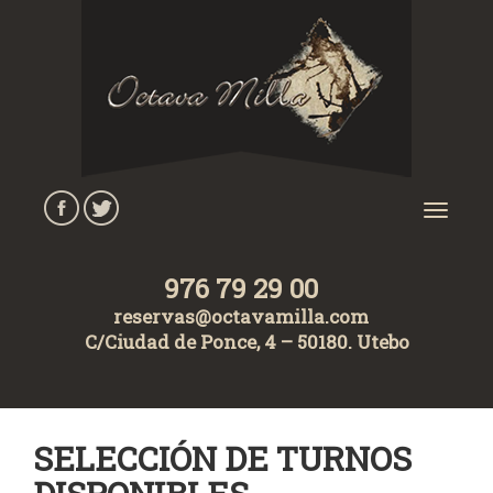
Pasar al contenido principal
Toggl
navig
976 79 29 00
reservas@octavamilla.com
C/Ciudad de Ponce, 4 – 50180. Utebo
SELECCIÓN DE TURNOS