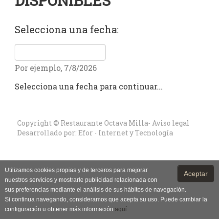
DISPONIBLES
Selecciona una fecha:
Por ejemplo, 7/8/2026
Selecciona una fecha para continuar...
Copyright © Restaurante Octava Milla-
Aviso legal
Desarrollado por:
Efor - Internet y Tecnología
Utilizamos cookies propias y de terceros para mejorar
Aceptar
nuestros servicios y mostrarle publicidad relacionada con
sus preferencias mediante el análisis de sus hábitos de navegación.
Si continua navegando, consideramos que acepta su uso. Puede cambiar la
configuración u obtener más información
aquí